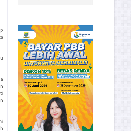
ep
ta
au
da
an
ti
an
ni
ah