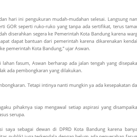
 dan hari ini pengukuran mudah-mudahan selesai. Langsung nan
ti GOR seperti ruko-ruko yang tanpa ada sertifikat, terus tama
sudah diserahkan segera ke Pemerintah Kota Bandung karena war
dapat dapat bantuan dari pemerintah karena dikarenakan kenda
e pemerintah Kota Bandung,” ujar Aswan.
i lahan fasum, Aswan berharap ada jalan tengah yang disepaka
idak ada pembongkaran yang dilakukan.
embongkaran. Tetapi intinya nanti mungkin ya ada kesepakatan da
gaku pihaknya siap mengawal setiap aspirasi yang disampaik
sus serupa.
poksi saya sebagai dewan di DPRD Kota Bandung karena bany
litas publik) juga terkendala dengan belum ada penyerahan fasu