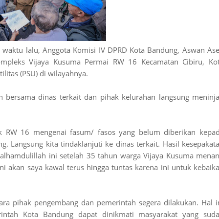
a waktu lalu, Anggota Komisi IV DPRD Kota Bandung, Aswan As
mpleks Vijaya Kusuma Permai RW 16 Kecamatan Cibiru, Ko
litas (PSU) di wilayahnya.
n bersama dinas terkait dan pihak kelurahan langsung meninj
Pak RW 16 mengenai fasum/ fasos yang belum diberikan kepa
Langsung kita tindaklanjuti ke dinas terkait. Hasil kesepakat
alhamdulillah ini setelah 35 tahun warga Vijaya Kusuma menan
ni akan saya kawal terus hingga tuntas karena ini untuk kebaik
ara pihak pengembang dan pemerintah segera dilakukan. Hal i
intah Kota Bandung dapat dinikmati masyarakat yang sud