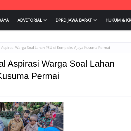
RAYA
ADVETORIAL
DPRD JAWA BARAT
HUKUM & KR
Aspirasi Warga Soal Lahan PSU di Kompleks Vijaya Kusuma Permai
 Aspirasi Warga Soal Lahan
 Kusuma Permai