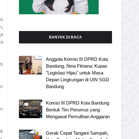
ti
n,
ga
BANYAK DI BACA
la
Anggota Komisi III DPRD Kota
ti
Bandung, Nina Fitriana: Kupas
"Legislasi Hijau" untuk Masa
Depan Lingkungan di UIN SGD
ri
Bandung
Komisi III DPRD Kota Bandung
an
Bentuk Tim Perumus yang
Mengawal Pemulihan Anggaran
ak
Gerak Cepat Tangani Sampah,
m,