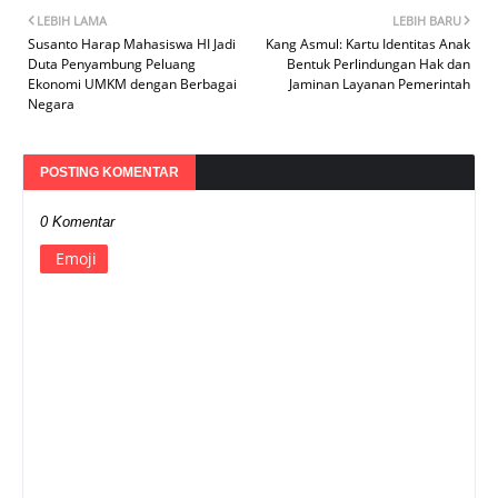
LEBIH LAMA
LEBIH BARU
Susanto Harap Mahasiswa HI Jadi
Kang Asmul: Kartu Identitas Anak
Duta Penyambung Peluang
Bentuk Perlindungan Hak dan
Ekonomi UMKM dengan Berbagai
Jaminan Layanan Pemerintah
Negara
POSTING KOMENTAR
0 Komentar
Emoji