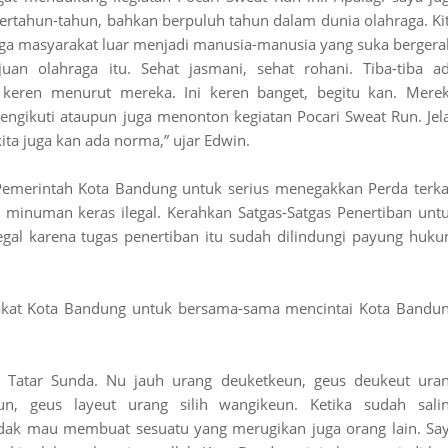
rtahun-tahun, bahkan berpuluh tahun dalam dunia olahraga. Ki
ga masyarakat luar menjadi manusia-manusia yang suka bergera
an olahraga itu. Sehat jasmani, sehat rohani. Tiba-tiba a
keren menurut mereka. Ini keren banget, begitu kan. Mere
ngikuti ataupun juga menonton kegiatan Pocari Sweat Run. Jel
kita juga kan ada norma,” ujar Edwin.
 Pemerintah Kota Bandung untuk serius menegakkan Perda terka
inuman keras ilegal. Kerahkan Satgas-Satgas Penertiban unt
al karena tugas penertiban itu sudah dilindungi payung huk
akat Kota Bandung untuk bersama-sama mencintai Kota Bandu
i Tatar Sunda. Nu jauh urang deuketkeun, geus deukeut ura
n, geus layeut urang silih wangikeun. Ketika sudah sali
idak mau membuat sesuatu yang merugikan juga orang lain. Sa