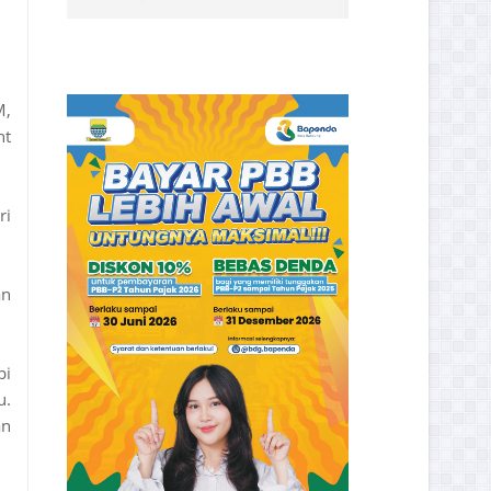
M,
nt
ri
an
pi
u.
an