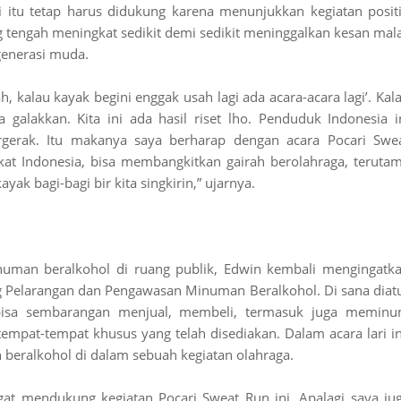
ri itu tetap harus didukung karena menunjukkan kegiatan positi
g tengah meningkat sedikit demi sedikit meninggalkan kesan mal
generasi muda.
h, kalau kayak begini enggak usah lagi ada acara-acara lagi’. Kal
a galakkan. Kita ini ada hasil riset lho. Penduduk Indonesia i
rgerak. Itu makanya saya berharap dengan acara Pocari Swe
akat Indonesia, bisa membangkitkan gairah berolahraga, teruta
yak bagi-bagi bir kita singkirin,” ujarnya.
uman beralkohol di ruang publik, Edwin kembali mengingatk
 Pelarangan dan Pengawasan Minuman Beralkohol. Di sana diat
bisa sembarangan menjual, membeli, termasuk juga memin
mpat-tempat khusus yang telah disediakan. Dalam acara lari in
ralkohol di dalam sebuah kegiatan olahraga.
gat mendukung kegiatan Pocari Sweat Run ini. Apalagi saya ju