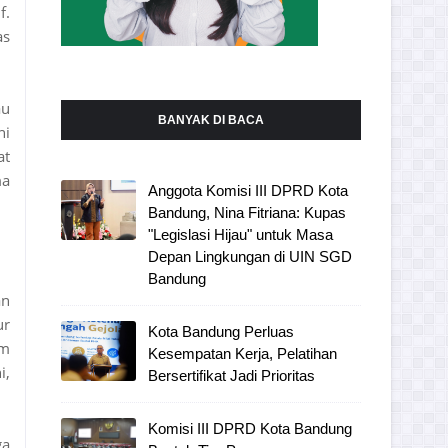
f.
as
au
BANYAK DI BACA
ni
at
ma
Anggota Komisi III DPRD Kota
Bandung, Nina Fitriana: Kupas
"Legislasi Hijau" untuk Masa
Depan Lingkungan di UIN SGD
Bandung
an
ur
Kota Bandung Perluas
um
Kesempatan Kerja, Pelatihan
i,
Bersertifikat Jadi Prioritas
Komisi III DPRD Kota Bandung
ga