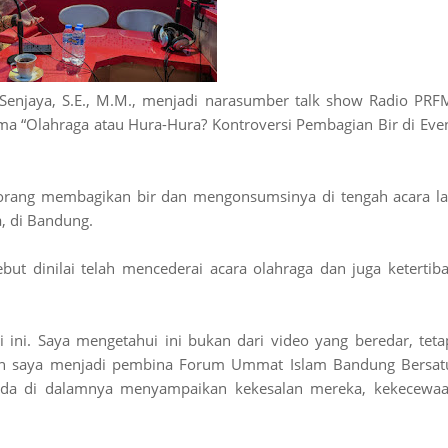
enjaya, S.E., M.M., menjadi narasumber talk show Radio PRF
ema “Olahraga atau Hura-Hura? Kontroversi Pembagian Bir di Eve
h orang membagikan bir dan mengonsumsinya di tengah acara la
a, di Bandung.
but dinilai telah mencederai acara olahraga dan juga ketertib
i ini. Saya mengetahui ini bukan dari video yang beredar, teta
lan saya menjadi pembina Forum Ummat Islam Bandung Bersat
ada di dalamnya menyampaikan kekesalan mereka, kekecewa