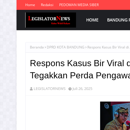
Home
Redaksi
PEDOMAN MEDIA SIBER
HOME
BANDUNG 
Beranda
DPRD KOTA BANDUNG
Respons Kasus Bir Viral 
Respons Kasus Bir Viral d
Tegakkan Perda Pengawa
LEGISLATORNEWS
Juli 26, 2025