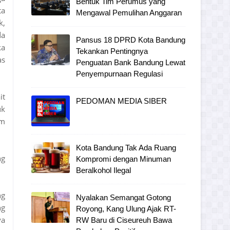
Bentuk Tim Perumus yang
ta
Mengawal Pemulihan Anggaran
k,
da
Pansus 18 DPRD Kota Bandung
ka
Tekankan Pentingnya
as
Penguatan Bank Bandung Lewat
Penyempurnaan Regulasi
it
PEDOMAN MEDIA SIBER
uk
um
Kota Bandung Tak Ada Ruang
ng
Kompromi dengan Minuman
Beralkohol Ilegal
ng
Nyalakan Semangat Gotong
ng
Royong, Kang Ulung Ajak RT-
ya
RW Baru di Ciseureuh Bawa