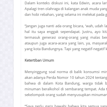
Dalam konteks diskusi ini, kata Edwin, acara la
Apalagi tren olahraga di kalangan anak muda yan
dan hobi rebahan, yang selama ini melekat pada 
“Jangan juga nanti ada orang bicara, ‘wah, udah la
hal itu saya enggak sependapat. Justru, ayo kit
termasuk generasi orang-orang yang malas be
ataupun juga acara-acara yang lain, ya, masyar
yang kota Bandungnya. Tapi yang negatif-negatif ka
Ketertiban Umum
Menyinggung soal norma di balik konsumsi min
akan adanya Perda Nomor 10 tahun 2024 tentang
bahwa di dalam Kota Bandung, warga tidak 
minuman beralkohol di sembarang tempat. Ada te
sekelompok orang sudah menyusupkan minuman be
“Saya perlu garis bawahi bahwa kita semua san