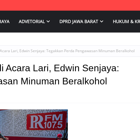
RAYA
ADVETORIAL
DPRD JAWA BARAT
HUKUM & KR
di Acara Lari, Edwin Senjaya: Tegakkan Perda Pengawasan Minuman Beralkohol
i Acara Lari, Edwin Senjaya:
san Minuman Beralkohol