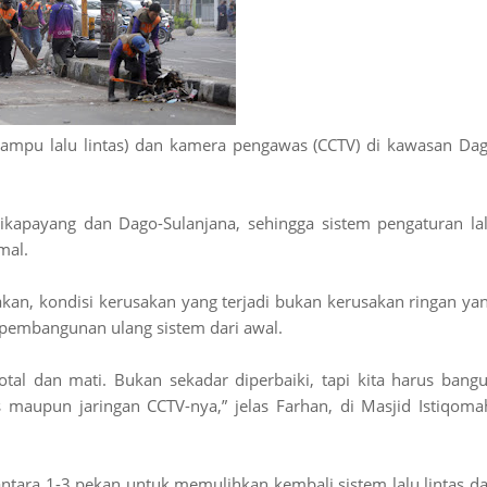
t (lampu lalu lintas) dan kamera pengawas (CCTV) di kawasan Da
ikapayang dan Dago-Sulanjana, sehingga sistem pengaturan la
imal.
n, kondisi kerusakan yang terjadi bukan kerusakan ringan ya
 pembangunan ulang sistem dari awal.
 total dan mati. Bukan sekadar diperbaiki, tapi kita harus bang
as maupun jaringan CCTV-nya,” jelas Farhan, di Masjid Istiqoma
ntara 1-3 pekan untuk memulihkan kembali sistem lalu lintas d