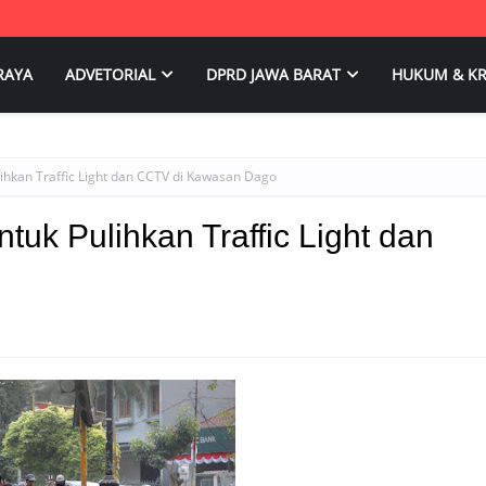
RAYA
ADVETORIAL
DPRD JAWA BARAT
HUKUM & KR
ihkan Traffic Light dan CCTV di Kawasan Dago
uk Pulihkan Traffic Light dan