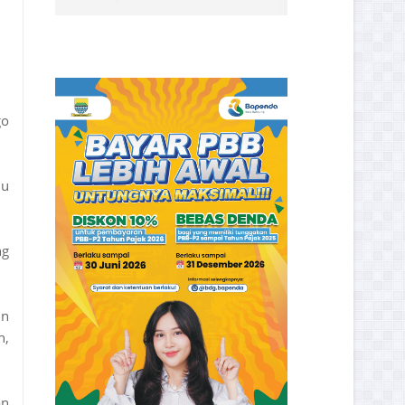
go
lu
ng
un
h,
an