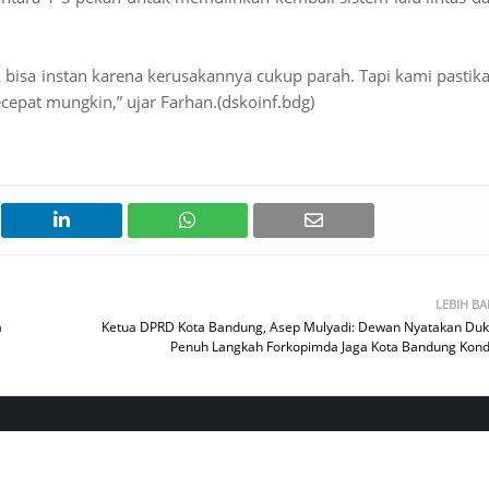
k bisa instan karena kerusakannya cukup parah. Tapi kami pastik
ecepat mungkin,” ujar Farhan.(dskoinf.bdg)
LEBIH B
a
Ketua DPRD Kota Bandung, Asep Mulyadi: Dewan Nyatakan Du
Penuh Langkah Forkopimda Jaga Kota Bandung Kond