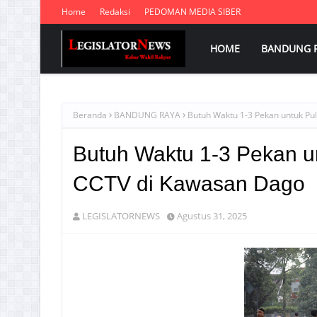
Home
Redaksi
PEDOMAN MEDIA SIBER
HOME
BANDUNG 
Beranda
BANDUNG RAYA
Butuh Waktu 1-3 Pekan untuk Pul
Butuh Waktu 1-3 Pekan unt
CCTV di Kawasan Dago
LEGISLATORNEWS
Agustus 31, 2025