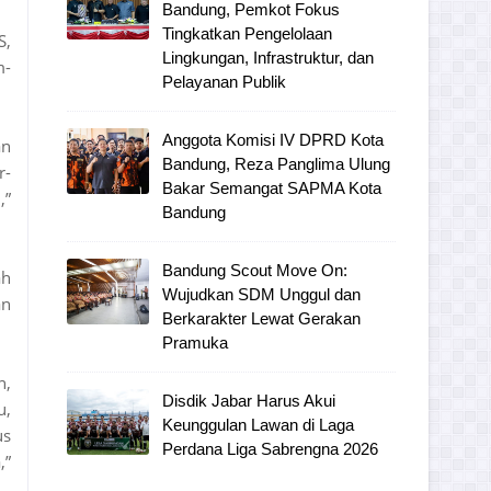
Bandung, Pemkot Fokus
Tingkatkan Pengelolaan
S,
Lingkungan, Infrastruktur, dan
m-
Pelayanan Publik
Anggota Komisi IV DPRD Kota
an
Bandung, Reza Panglima Ulung
r-
Bakar Semangat SAPMA Kota
,”
Bandung
Bandung Scout Move On:
ah
Wujudkan SDM Unggul dan
an
Berkarakter Lewat Gerakan
Pramuka
n,
Disdik Jabar Harus Akui
u,
Keunggulan Lawan di Laga
us
Perdana Liga Sabrengna 2026
,”