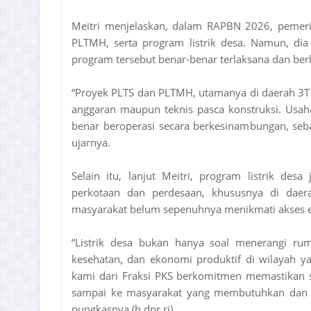
Meitri menjelaskan, dalam RAPBN 2026, pemer
PLTMH, serta program listrik desa. Namun, dia
program tersebut benar-benar terlaksana dan ber
“Proyek PLTS dan PLTMH, utamanya di daerah 3T m
anggaran maupun teknis pasca konstruksi. Usaha 
benar beroperasi secara berkesinambungan, seba
ujarnya.
Selain itu, lanjut Meitri, program listrik d
perkotaan dan perdesaan, khususnya di daerah
masyarakat belum sepenuhnya menikmati akses en
“Listrik desa bukan hanya soal menerangi ru
kesehatan, dan ekonomi produktif di wilayah ya
kami dari Fraksi PKS berkomitmen memastikan se
sampai ke masyarakat yang membutuhkan dan b
pungkasnya.(h.dpr.ri)