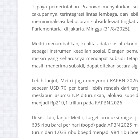
“Upaya pemerintahan Prabowo menyalurkan subs
cakupannya, terintegrasi lintas lembaga, dan le
meminimalisasi kebocoran subsidi lewat tingkat 
Parlementaria, di Jakarta, Minggu (31/8/2025).
Meitri menambahkan, kualitas data sosial ekono
sebagai instrumen keadilan sosial. Dengan pemu
miskin yang seharusnya mendapat subsidi tetap
masih menerima subsidi, dapat ditekan secara sign
Lebih lanjut, Meitri juga menyoroti RAPBN 202
sebesar USD 70 per barel, lebih rendah dari t
meskipun asumsi ICP diturunkan, alokasi subsi
menjadi Rp210,1 triliun pada RAPBN 2026.
Di sisi lain, lanjut Meitri, target produksi miga
635 ribu barel per hari (bopd) pada APBN 2025 m
turun dari 1.033 ribu boepd menjadi 984 ribu bo