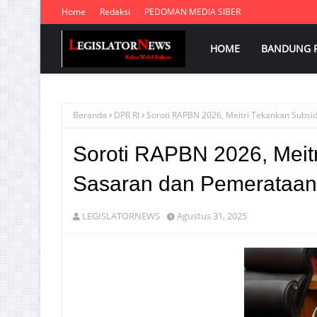
Home
Redaksi
PEDOMAN MEDIA SIBER
HOME
BANDUNG 
Beranda
DPR RI
Soroti RAPBN 2026, Meitri Tekankan Subsid
Soroti RAPBN 2026, Meitr
Sasaran dan Pemerataan 
LEGISLATORNEWS
Agustus 31, 2025