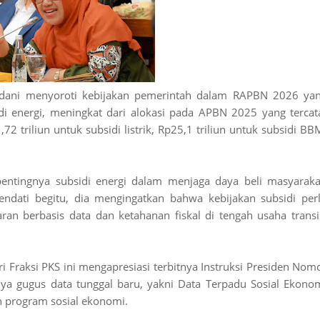
ardani menyoroti kebijakan pemerintah dalam RAPBN 2026 ya
di energi, meningkat dari alokasi pada APBN 2025 yang tercat
,72 triliun untuk subsidi listrik, Rp25,1 triliun untuk subsidi BB
pentingnya subsidi energi dalam menjaga daya beli masyaraka
ndati begitu, dia mengingatkan bahwa kebijakan subsidi per
an berbasis data dan ketahanan fiskal di tengah usaha transi
i Fraksi PKS ini mengapresiasi terbitnya Instruksi Presiden Nom
a gugus data tunggal baru, yakni Data Terpadu Sosial Ekono
n program sosial ekonomi.