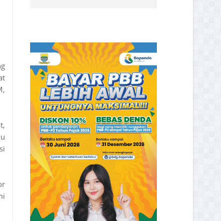
ng
at
M,
t,
lu
si
or
mi