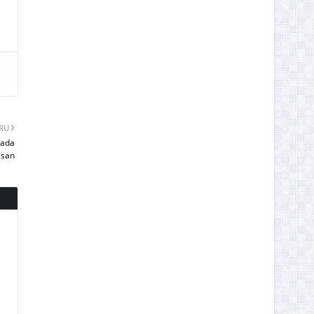
ARU
pada
asan