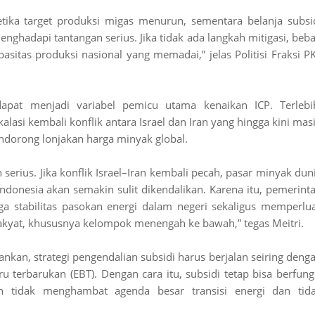
Ketika target produksi migas menurun, sementara belanja subsi
enghadapi tantangan serius. Jika tidak ada langkah mitigasi, beb
asitas produksi nasional yang memadai,” jelas Politisi Fraksi P
dapat menjadi variabel pemicu utama kenaikan ICP. Terlebi
lasi kembali konflik antara Israel dan Iran yang hingga kini mas
endorong lonjakan harga minyak global.
serius. Jika konflik Israel–Iran kembali pecah, pasar minyak dun
ndonesia akan semakin sulit dikendalikan. Karena itu, pemerint
ga stabilitas pasokan energi dalam negeri sekaligus memperlu
akyat, khususnya kelompok menengah ke bawah,” tegas Meitri.
ankan, strategi pengendalian subsidi harus berjalan seiring deng
ru terbarukan (EBT). Dengan cara itu, subsidi tetap bisa berfung
un tidak menghambat agenda besar transisi energi dan tid