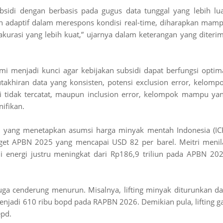
idi dengan berbasis pada gugus data tunggal yang lebih lu
bih adaptif dalam merespons kondisi real-time, diharapkan mam
akurasi yang lebih kuat,” ujarnya dalam keterangan yang diteri
mi menjadi kunci agar kebijakan subsidi dapat berfungsi optim
takhiran data yang konsisten, potensi exclusion error, kelomp
i tidak tercatat, maupun inclusion error, kelompok mampu ya
ifikan.
6 yang menetapkan asumsi harga minyak mentah Indonesia (IC
arget APBN 2025 yang mencapai USD 82 per barel. Meitri menil
di energi justru meningkat dari Rp186,9 triliun pada APBN 20
s juga cenderung menurun. Misalnya, lifting minyak diturunkan da
enjadi 610 ribu bopd pada RAPBN 2026. Demikian pula, lifting g
epd.