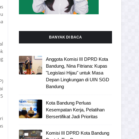
as
pu
ma
BANYAK DI BACA
al
ok
ng
Anggota Komisi III DPRD Kota
Bandung, Nina Fitriana: Kupas
"Legislasi Hijau" untuk Masa
Depan Lingkungan di UIN SGD
P)
Bandung
ai
25
Kota Bandung Perluas
Kesempatan Kerja, Pelatihan
Bersertifikat Jadi Prioritas
ri
as
Komisi III DPRD Kota Bandung