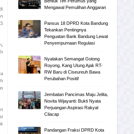
Bentuk Tim Perumus yang
Mengawal Pemulihan Anggaran
di
an
KS
Pansus 18 DPRD Kota Bandung
Tekankan Pentingnya
Penguatan Bank Bandung Lewat
Penyempurnaan Regulasi
h,
ih
Nyalakan Semangat Gotong
Royong, Kang Ulung Ajak RT-
RW Baru di Ciseureuh Bawa
ia
Perubahan Positif
ah
as
Jembatan Pancimas Maju Jelita,
Novita Wijayanti: Bukti Nyata
Perjuangan Aspirasi Rakyat
an
Cilacap
si
ak
Pandangan Fraksi DPRD Kota