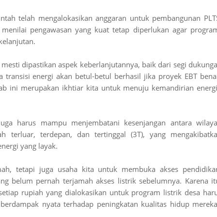
intah telah mengalokasikan anggaran untuk pembangunan PLT
 menilai pengawasan yang kuat tetap diperlukan agar progra
kelanjutan.
esti dipastikan aspek keberlanjutannya, baik dari segi dukung
transisi energi akan betul-betul berhasil jika proyek EBT bena
b ini merupakan ikhtiar kita untuk menuju kemandirian energi
esa juga harus mampu menjembatani kesenjangan antara wilay
 terluar, terdepan, dan tertinggal (3T), yang mengakibatk
ergi yang layak.
mah, tetapi juga usaha kita untuk membuka akses pendidika
ng belum pernah terjamah akses listrik sebelumnya. Karena it
tiap rupiah yang dialokasikan untuk program listrik desa har
erdampak nyata terhadap peningkatan kualitas hidup mereka