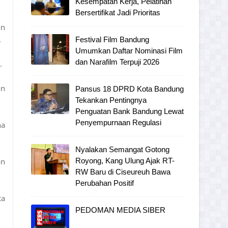
Kesempatan Kerja, Pelatihan
Bersertifikat Jadi Prioritas
an
.
Festival Film Bandung
Umumkan Daftar Nominasi Film
dan Narafilm Terpuji 2026
.
an
Pansus 18 DPRD Kota Bandung
Tekankan Pentingnya
Penguatan Bank Bandung Lewat
Penyempurnaan Regulasi
na
Nyalakan Semangat Gotong
an
Royong, Kang Ulung Ajak RT-
RW Baru di Ciseureuh Bawa
Perubahan Positif
ta
PEDOMAN MEDIA SIBER