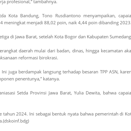
ja profesional,” tambahnya.
etda Kota Bandung, Tono Rusdiantono menyampaikan, capai
4 meningkat menjadi 88,02 poin, naik 4,44 poin dibanding 2023
etiga di Jawa Barat, setelah Kota Bogor dan Kabupaten Sumedang
perangkat daerah mulai dari badan, dinas, hingga kecamatan ak
aksanaan reformasi birokrasi.
a. Ini juga berdampak langsung terhadap besaran TPP ASN, kare
omponen penentunya,” katanya.
aniasasi Setda Provinsi Jawa Barat, Yulia Dewita, bahwa capai
e tahun 2024. Ini sebagai bentuk nyata bahwa pemerintah di Ko
a.(dskoinf.bdg)