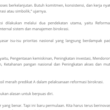
roses berkelanjutan. Butuh komitmen, konsistensi, dan kerja nya
asi atau simbolik,” ujarnya.
asi dilakukan melalui dua pendekatan utama, yaitu Reforma
nternal sistem dan manajemen birokrasi.
asar isu-isu prioritas nasional yang langsung berdampak pa
 yaitu, Pengentasan kemiskinan, Peningkatan investasi, Mendoro
atan, Ketahanan pangan nasional dan Peningkatan akses dan mu
il meraih predikat A dalam pelaksanaan reformasi birokrasi.
kan alasan untuk berpuas diri.
r yang benar. Tapi ini baru permulaan. Kita harus terus berinovas