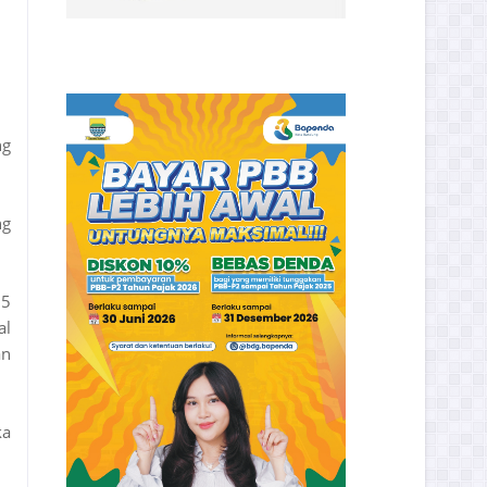
ng
ng
25
al
an
ka