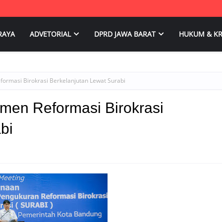
RAYA
ADVETORIAL
DPRD JAWA BARAT
HUKUM & KR
rmasi Birokrasi Berkelanjutan Lewat Surabi
en Reformasi Birokrasi
bi