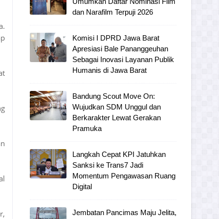
Umumkan Daftar Nominasi Film
dan Narafilm Terpuji 2026
a.
ap
Komisi I DPRD Jawa Barat
Apresiasi Bale Pananggeuhan
Sebagai Inovasi Layanan Publik
Humanis di Jawa Barat
at
Bandung Scout Move On:
Wujudkan SDM Unggul dan
ng
Berkarakter Lewat Gerakan
Pramuka
an
Langkah Cepat KPI Jatuhkan
Sanksi ke Trans7 Jadi
Momentum Pengawasan Ruang
al
Digital
Jembatan Pancimas Maju Jelita,
r,