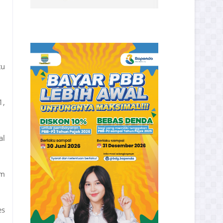
tu
1,
al
am
es