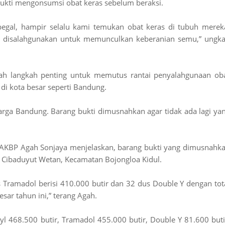
bukti mengonsumsi obat keras sebelum beraksi.
 begal, hampir selalu kami temukan obat keras di tubuh merek
ap disalahgunakan untuk memunculkan keberanian semu,” ungk
ah langkah penting untuk memutus rantai penyalahgunaan ob
 di kota besar seperti Bandung.
ga Bandung. Barang bukti dimusnahkan agar tidak ada lagi ya
 AKBP Agah Sonjaya menjelaskan, barang bukti yang dimusnahk
Cibaduyut Wetan, Kecamatan Bojongloa Kidul.
us Tramadol berisi 410.000 butir dan 32 dus Double Y dengan tot
sar tahun ini,” terang Agah.
yl 468.500 butir, Tramadol 455.000 butir, Double Y 81.600 buti