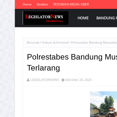
Home
Redaksi
PEDOMAN MEDIA SIBER
HOME
BANDUNG 
Beranda
Hukum & Kriminal
Polrestabes Bandung Musnahkan
Polrestabes Bandung Mus
Terlarang
LEGISLATORNEWS
Oktober 24, 2025