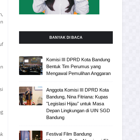
h,
an
BANYAK DI BACA
uf
Komisi III DPRD Kota Bandung
an
Bentuk Tim Perumus yang
Mengawal Pemulihan Anggaran
si
Anggota Komisi III DPRD Kota
Bandung, Nina Fitriana: Kupas
"Legislasi Hijau" untuk Masa
Depan Lingkungan di UIN SGD
ng
Bandung
ak
Festival Film Bandung