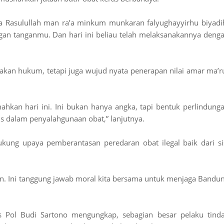
a Rasulullah man ra’a minkum munkaran falyughayyirhu biyadi
gan tanganmu. Dan hari ini beliau telah melaksanakannya deng
akan hukum, tetapi juga wujud nyata penerapan nilai amar ma’r
snahkan hari ini. Ini bukan hanya angka, tapi bentuk perlindung
s dalam penyalahgunaan obat,” lanjutnya.
ung upaya pemberantasan peredaran obat ilegal baik dari si
ian. Ini tanggung jawab moral kita bersama untuk menjaga Bandu
s Pol Budi Sartono mengungkap, sebagian besar pelaku tind