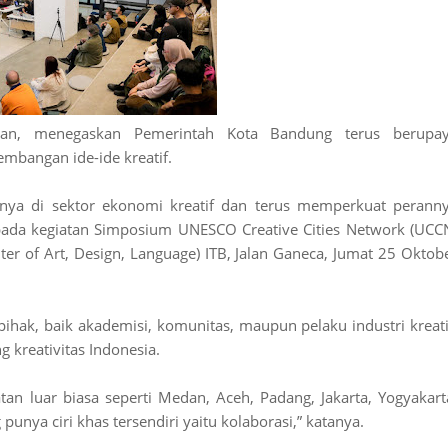
n, menegaskan Pemerintah Kota Bandung terus berupa
bangan ide-ide kreatif.
nya di sektor ekonomi kreatif dan terus memperkuat perann
n pada kegiatan Simposium UNESCO Creative Cities Network (UCC
er of Art, Design, Language) ITB, Jalan Ganeca, Jumat 25 Oktob
hak, baik akademisi, komunitas, maupun pelaku industri kreati
 kreativitas Indonesia.
tan luar biasa seperti Medan, Aceh, Padang, Jakarta, Yogyakart
unya ciri khas tersendiri yaitu kolaborasi,” katanya.