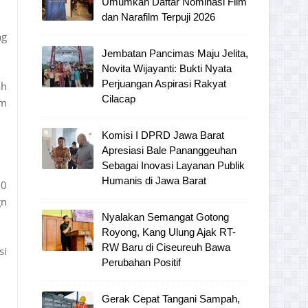
Umumkan Daftar Nominasi Film
dan Narafilm Terpuji 2026
ng
Jembatan Pancimas Maju Jelita,
Novita Wijayanti: Bukti Nyata
Perjuangan Aspirasi Rakyat
ah
Cilacap
am
Komisi I DPRD Jawa Barat
Apresiasi Bale Pananggeuhan
Sebagai Inovasi Layanan Publik
Humanis di Jawa Barat
10
gn
Nyalakan Semangat Gotong
Royong, Kang Ulung Ajak RT-
RW Baru di Ciseureuh Bawa
si
Perubahan Positif
Gerak Cepat Tangani Sampah,