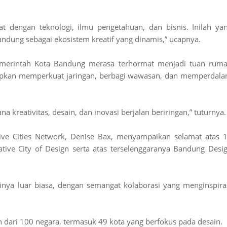
at dengan teknologi, ilmu pengetahuan, dan bisnis. Inilah ya
andung sebagai ekosistem kreatif yang dinamis,” ucapnya.
emerintah Kota Bandung merasa terhormat menjadi tuan rum
rapkan memperkuat jaringan, berbagi wawasan, dan memperdal
a kreativitas, desain, dan inovasi berjalan beriringan,” tuturnya.
ative Cities Network, Denise Bax, menyampaikan selamat atas 
ve City of Design serta atas terselenggaranya Bandung Desi
inya luar biasa, dengan semangat kolaborasi yang menginspira
ebih dari 100 negara, termasuk 49 kota yang berfokus pada desain.