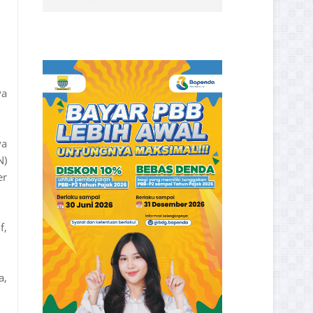
ya
ya
N)
er
f,
a,