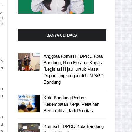
n.
g,
ni
,”
BANYAK DI BACA
Anggota Komisi III DPRD Kota
uk
Bandung, Nina Fitriana: Kupas
ia
"Legislasi Hijau" untuk Masa
Depan Lingkungan di UIN SGD
Bandung
ra
ra
Kota Bandung Perluas
Kesempatan Kerja, Pelatihan
Bersertifikat Jadi Prioritas
pa
na
Komisi III DPRD Kota Bandung
sa