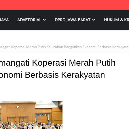
RAYA
ADVETORIAL
DPRD JAWA BARAT
HUKUM & KR
gati Koperasi Merah Putih Kelurahan Bangkitkan Ekonomi Berbasis Kerakyata
angati Koperasi Merah Putih
onomi Berbasis Kerakyatan