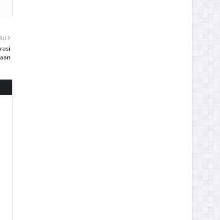
ARU
rasi
saan