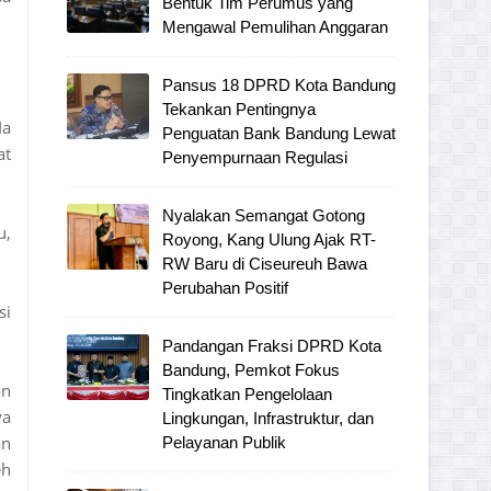
Bentuk Tim Perumus yang
Mengawal Pemulihan Anggaran
Pansus 18 DPRD Kota Bandung
Tekankan Pentingnya
Ia
Penguatan Bank Bandung Lewat
at
Penyempurnaan Regulasi
Nyalakan Semangat Gotong
u,
Royong, Kang Ulung Ajak RT-
RW Baru di Ciseureuh Bawa
Perubahan Positif
si
Pandangan Fraksi DPRD Kota
Bandung, Pemkot Fokus
an
Tingkatkan Pengelolaan
ya
Lingkungan, Infrastruktur, dan
an
Pelayanan Publik
eh