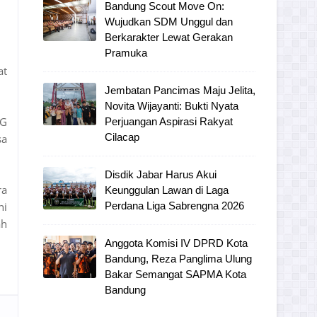
Bandung Scout Move On:
Wujudkan SDM Unggul dan
Berkarakter Lewat Gerakan
Pramuka
at
Jembatan Pancimas Maju Jelita,
Novita Wijayanti: Bukti Nyata
BG
Perjuangan Aspirasi Rakyat
Cilacap
sa
Disdik Jabar Harus Akui
ra
Keunggulan Lawan di Laga
ni
Perdana Liga Sabrengna 2026
ah
Anggota Komisi IV DPRD Kota
Bandung, Reza Panglima Ulung
Bakar Semangat SAPMA Kota
Bandung