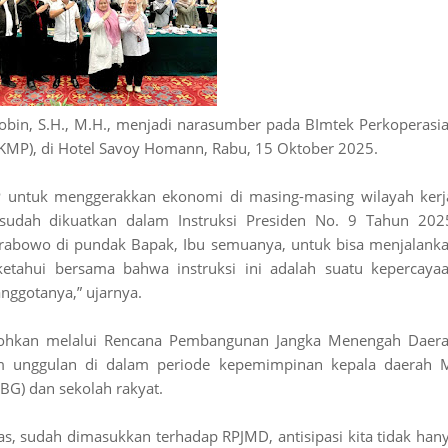
bin, S.H., M.H., menjadi narasumber pada BImtek Perkoperasi
KKMP), di Hotel Savoy Homann, Rabu, 15 Oktober 2025.
untuk menggerakkan ekonomi di masing-masing wilayah kerj
 sudah dikuatkan dalam Instruksi Presiden No. 9 Tahun 202
 Prabowo di pundak Bapak, Ibu semuanya, untuk bisa menjalank
ketahui bersama bahwa instruksi ini adalah suatu kepercaya
nggotanya,” ujarnya.
ikokohkan melalui Rencana Pembangunan Jangka Menengah Daer
am unggulan di dalam periode kepemimpinan kepala daerah 
MBG) dan sekolah rakyat.
as, sudah dimasukkan terhadap RPJMD, antisipasi kita tidak han