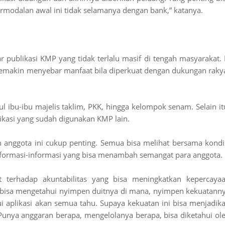
ermodalan awal ini tidak selamanya dengan bank,” katanya.
publikasi KMP yang tidak terlalu masif di tengah masyarakat. 
 semakin menyebar manfaat bila diperkuat dengan dukungan raky
 ibu-ibu majelis taklim, PKK, hingga kelompok senam. Selain it
asi yang sudah digunakan KMP lain.
n anggota ini cukup penting. Semua bisa melihat bersama kondi
nformasi-informasi yang bisa menambah semangat para anggota.
 terhadap akuntabilitas yang bisa meningkatkan kepercaya
bisa mengetahui nyimpen duitnya di mana, nyimpen kekuatann
i aplikasi akan semua tahu. Supaya kekuatan ini bisa menjadik
 Punya anggaran berapa, mengelolanya berapa, bisa diketahui ol