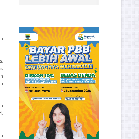
an
a.
5.
an
an
ah
M.
ya