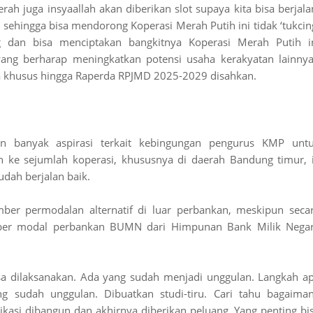
h juga insyaallah akan diberikan slot supaya kita bisa berjala
g sehingga bisa mendorong Koperasi Merah Putih ini tidak ‘tukcin
g dan bisa menciptakan bangkitnya Koperasi Merah Putih i
 yang berharap meningkatkan potensi usaha kerakyatan lainnya
itia khusus hingga Raperda RPJMD 2025-2029 disahkan.
n banyak aspirasi terkait kebingungan pengurus KMP unt
 ke sejumlah koperasi, khususnya di daerah Bandung timur, 
dah berjalan baik.
mber permodalan alternatif di luar perbankan, meskipun seca
er modal perbankan BUMN dari Himpunan Bank Milik Nega
isa dilaksanakan. Ada yang sudah menjadi unggulan. Langkah a
g sudah unggulan. Dibuatkan studi-tiru. Cari tahu bagaima
asi dibangun dan akhirnya diberikan peluang. Yang penting bi