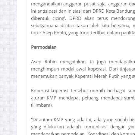
mengandalkan anggaran pusat saja, anggaran daera
Ini antisipasi dan inisiasi dari DPRD Kota Bandun
dibentuk cicing’. DPRD akan terus mendoron
sebagaimana dicita-citakan oleh kita bersama,
tutur Asep Robin, yang turut terlibat dalam pan
Permodalan
Asep Robin mengatakan, ia juga mendapatka
menghimpun modal awal koperasi. Dari tinjauan
menemukan banyak Koperasi Merah Putih yang su
Koperasi-koperasi tersebut meraih berbagai su
aturan KMP mendapat peluang mendapat sumb
(Himbara).
“Di antara KMP yang ada ini, ada yang sudah b
yang dilakukan adalah komunikasi dengan yan
mendapatkan pemodalan. Koordinasi dan komunik