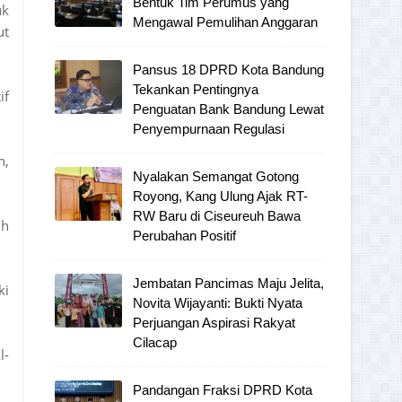
Bentuk Tim Perumus yang
uk
Mengawal Pemulihan Anggaran
ut
Pansus 18 DPRD Kota Bandung
Tekankan Pentingnya
if
Penguatan Bank Bandung Lewat
Penyempurnaan Regulasi
n,
Nyalakan Semangat Gotong
Royong, Kang Ulung Ajak RT-
RW Baru di Ciseureuh Bawa
uh
Perubahan Positif
Jembatan Pancimas Maju Jelita,
ki
Novita Wijayanti: Bukti Nyata
Perjuangan Aspirasi Rakyat
Cilacap
l-
Pandangan Fraksi DPRD Kota