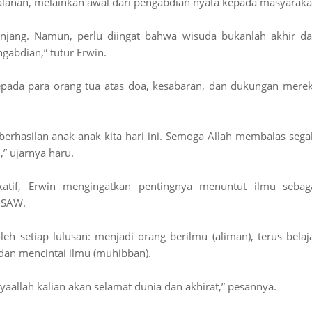
jalanan, melainkan awal dari pengabdian nyata kepada masyaraka
panjang. Namun, perlu diingat bahwa wisuda bukanlah akhir da
ngabdian,” tutur Erwin.
pada para orang tua atas doa, kesabaran, dan dukungan mere
erhasilan anak-anak kita hari ini. Semoga Allah membalas sega
” ujarnya haru.
atif, Erwin mengingatkan pentingnya menuntut ilmu sebag
h SAW.
h setiap lulusan: menjadi orang berilmu (aliman), terus belaj
dan mencintai ilmu (muhibban).
syaallah kalian akan selamat dunia dan akhirat,” pesannya.