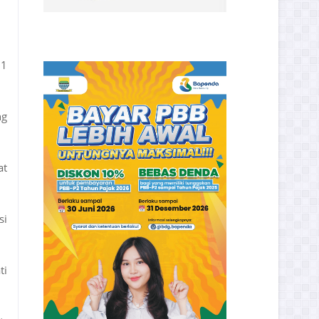
21
ng
at
si
ti