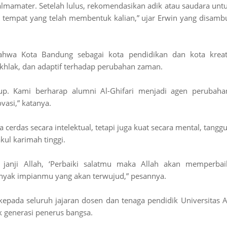
a almamater. Setelah lulus, rekomendasikan adik atau saudara unt
adap tempat yang telah membentuk kalian,” ujar Erwin yang disamb
hwa Kota Bandung sebagai kota pendidikan dan kota kreat
hlak, dan adaptif terhadap perubahan zaman.
cukup. Kami berharap alumni Al-Ghifari menjadi agen perubaha
vasi,” katanya.
 cerdas secara intelektual, tetapi juga kuat secara mental, tangg
akul karimah tinggi.
 janji Allah, ‘Perbaiki salatmu maka Allah akan memperbai
anyak impianmu yang akan terwujud,” pesannya.
pada seluruh jajaran dosen dan tenaga pendidik Universitas A
k generasi penerus bangsa.