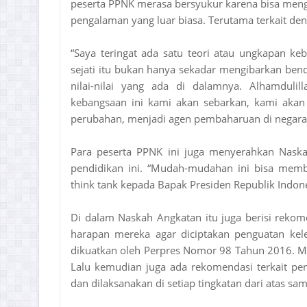
peserta PPNK merasa bersyukur karena bisa meng
pengalaman yang luar biasa. Terutama terkait deng
“Saya teringat ada satu teori atau ungkapan ke
sejati itu bukan hanya sekadar mengibarkan bend
nilai-nilai yang ada di dalamnya. Alhamdulill
kebangsaan ini kami akan sebarkan, kami akan 
perubahan, menjadi agen pembaharuan di negara ki
Para peserta PPNK ini juga menyerahkan Nask
pendidikan ini. “Mudah-mudahan ini bisa me
think tank kepada Bapak Presiden Republik Indon
Di dalam Naskah Angkatan itu juga berisi rekome
harapan mereka agar diciptakan penguatan ke
dikuatkan oleh Perpres Nomor 98 Tahun 2016. M
Lalu kemudian juga ada rekomendasi terkait pen
dan dilaksanakan di setiap tingkatan dari atas sa