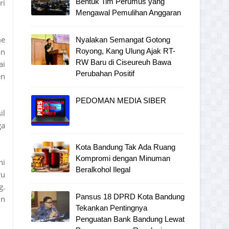
Bentuk Tim Perumus yang
ri
Mengawal Pemulihan Anggaran
me
Nyalakan Semangat Gotong
an
Royong, Kang Ulung Ajak RT-
RW Baru di Ciseureuh Bawa
ai
Perubahan Positif
en
PEDOMAN MEDIA SIBER
il
ga
Kota Bandung Tak Ada Ruang
Kompromi dengan Minuman
ni
Beralkohol Ilegal
ru
g.
Pansus 18 DPRD Kota Bandung
un
Tekankan Pentingnya
Penguatan Bank Bandung Lewat