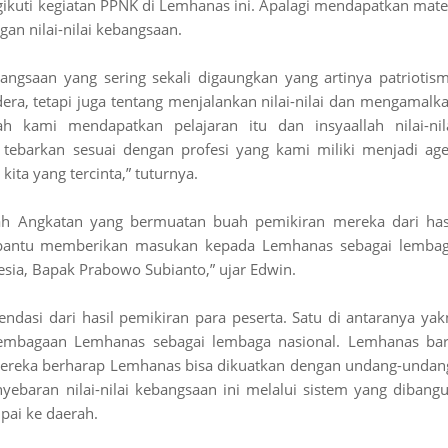
ikuti kegiatan PPNK di Lemhanas ini. Apalagi mendapatkan mate
an nilai-nilai kebangsaan.
bangsaan yang sering sekali digaungkan yang artinya patriotis
era, tetapi juga tentang menjalankan nilai-nilai dan mengamalk
ah kami mendapatkan pelajaran itu dan insyaallah nilai-nil
tebarkan sesuai dengan profesi yang kami miliki menjadi ag
ta yang tercinta,” tuturnya.
ah Angkatan yang bermuatan buah pemikiran mereka dari has
mbantu memberikan masukan kepada Lemhanas sebagai lemba
esia, Bapak Prabowo Subianto,” ujar Edwin.
ndasi dari hasil pemikiran para peserta. Satu di antaranya yak
lembagaan Lemhanas sebagai lembaga nasional. Lemhanas ba
ereka berharap Lemhanas bisa dikuatkan dengan undang-undan
yebaran nilai-nilai kebangsaan ini melalui sistem yang dibang
mpai ke daerah.