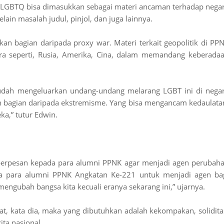
u LGBTQ bisa dimasukkan sebagai materi ancaman terhadap nega
lain masalah judul, pinjol, dan juga lainnya.
n bagian daripada proxy war. Materi terkait geopolitik di PP
ra seperti, Rusia, Amerika, Cina, dalam memandang keberada
udah mengeluarkan undang-undang melarang LGBT ini di nega
agian daripada ekstremisme. Yang bisa mengancam kedaulata
a,” tutur Edwin.
berpesan kepada para alumni PPNK agar menjadi agen perubah
da para alumni PPNK Angkatan Ke-221 untuk menjadi agen ba
mengubah bangsa kita kecuali eranya sekarang ini,” ujarnya.
at, kata dia, maka yang dibutuhkan adalah kekompakan, solidita
ta nasional.