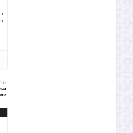
pa
an
ARU
ewat
cana