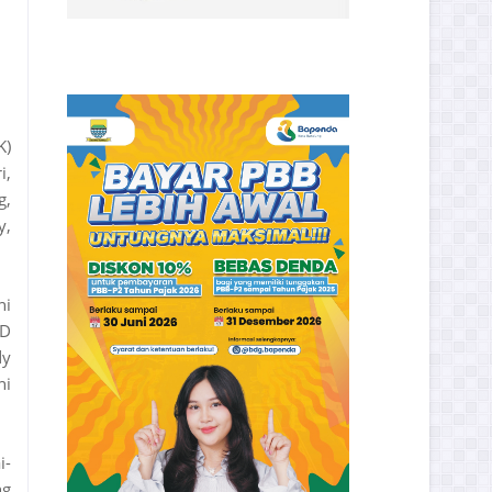
K)
i,
g,
y,
ni
RD
dy
ni
i-
ng