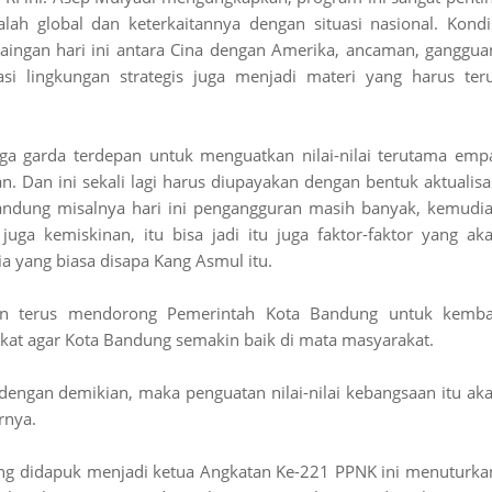
 global dan keterkaitannya dengan situasi nasional. Kondi
saingan hari ini antara Cina dengan Amerika, ancaman, ganggua
si lingkungan strategis juga menjadi materi yang harus ter
ga garda terdepan untuk menguatkan nilai-nilai terutama emp
n. Dan ini sekali lagi harus diupayakan dengan bentuk aktualisa
andung misalnya hari ini pengangguran masih banyak, kemudi
uga kemiskinan, itu bisa jadi itu juga faktor-faktor yang ak
ia yang biasa disapa Kang Asmul itu.
an terus mendorong Pemerintah Kota Bandung untuk kemba
kat agar Kota Bandung semakin baik di mata masyarakat.
engan demikian, maka penguatan nilai-nilai kebangsaan itu ak
rnya.
g didapuk menjadi ketua Angkatan Ke-221 PPNK ini menuturka