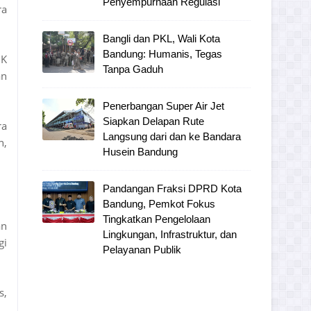
Penyempurnaan Regulasi
ra
Bangli dan PKL, Wali Kota
Bandung: Humanis, Tegas
NK
Tanpa Gaduh
an
Penerbangan Super Air Jet
Siapkan Delapan Rute
ra
Langsung dari dan ke Bandara
n,
Husein Bandung
Pandangan Fraksi DPRD Kota
Bandung, Pemkot Fokus
Tingkatkan Pengelolaan
an
Lingkungan, Infrastruktur, dan
gi
Pelayanan Publik
s,