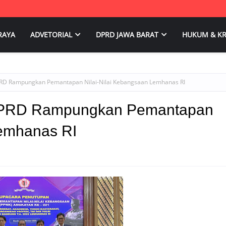
RAYA
ADVETORIAL
DPRD JAWA BARAT
HUKUM & KR
RD Rampungkan Pemantapan Nilai-Nilai Kebangsaan Lemhanas RI
DPRD Rampungkan Pemantapan
Lemhanas RI