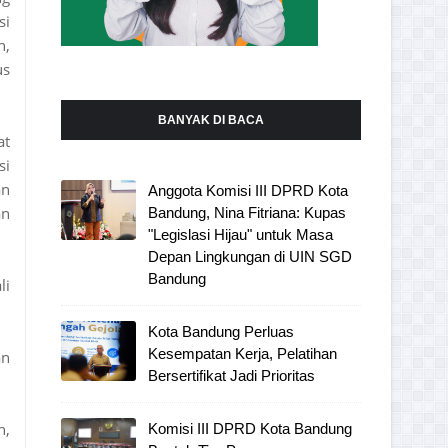
si
n,
us
BANYAK DI BACA
at
si
an
Anggota Komisi III DPRD Kota
an
Bandung, Nina Fitriana: Kupas
"Legislasi Hijau" untuk Masa
Depan Lingkungan di UIN SGD
Bandung
li
Kota Bandung Perluas
Kesempatan Kerja, Pelatihan
an
Bersertifikat Jadi Prioritas
n,
Komisi III DPRD Kota Bandung