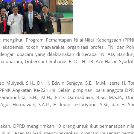
mengikuti Program Pemantapan Nilai-Nilai Kebangsaan (PPN
 akademisi, tokoh masyarakat, organisasi profesi, TNI dan Polr
 dengan upacara yang dilaksanakan di Secapa TNI AD, Bandun
na upacara, Gubernur Lemhanas RI Dr. H. TB. Ace Hasan Syadzil
Mulyadi, S.H., Dr. H. Edwin Senjaya, S.E., M.M., serta H. To
ta PPNK Angkatan Ke-221 ini. Selain pimpinan, para anggota DP
Paramudhita, S.H., M.H., Erick Darmadjaya, B.Sc. M.K.P., Du
 Agus Hermawan, S.A.P., H. Iman Lestariyono, S.Si., dan H. So
kan, DPRD mengirimkan 10 orang untuk ikut pemantapan nila
 RI ini. Asep Mulyadi mengungkapkan, program ini sangat penti