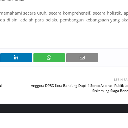
emahami secara utuh, secara komprehensif, secara holistik, a
ada di sini adalah para pelaku pembangun kebangsaan yang ak
LEBIH B
l
Anggota DPRD Kota Bandung Dapil 4 Serap Aspirasi Publik L
Siskamling Siaga Ben