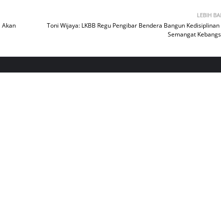
LEBIH B
a Akan
Toni Wijaya: LKBB Regu Pengibar Bendera Bangun Kedisiplinan
Semangat Kebang