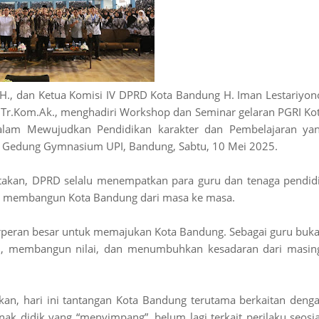
H., dan Ketua Komisi IV DPRD Kota Bandung H. Iman Lestariyon
 S.Tr.Kom.Ak., menghadiri Workshop dan Seminar gelaran PGRI Ko
lam Mewujudkan Pendidikan karakter dan Pembelajaran ya
 Gedung Gymnasium UPI, Bandung, Sabtu, 10 Mei 2025.
akan, DPRD selalu menempatkan para guru dan tenaga pendid
uk membangun Kota Bandung dari masa ke masa.
berperan besar untuk memajukan Kota Bandung. Sebagai guru buk
an, membangun nilai, dan menumbuhkan kesadaran dari masin
kan, hari ini tantangan Kota Bandung terutama berkaitan deng
nak didik yang “menyimpang”, belum lagi terkait perilaku seosia