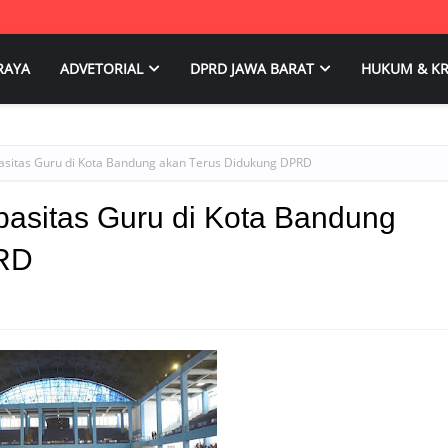
RAYA
ADVETORIAL
DPRD JAWA BARAT
HUKUM & KR
sitas Guru di Kota Bandung akan Terus Didukung DPRD
asitas Guru di Kota Bandung
PRD