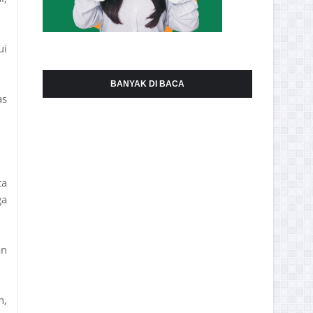
ui
BANYAK DI BACA
as
ta
ga
an
n,