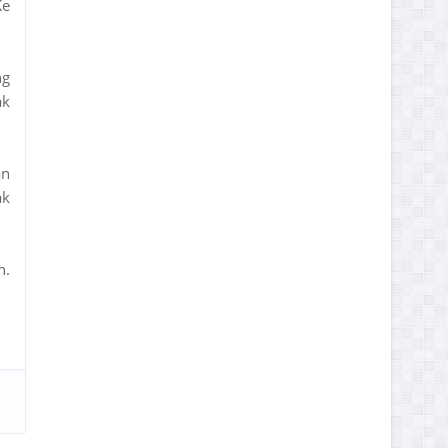
Ke
ng
ak
an
ak
n.