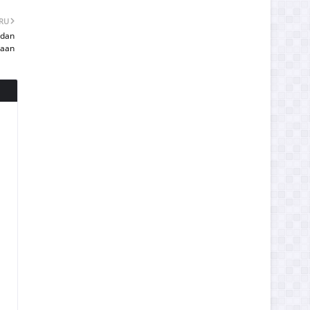
ARU
 dan
saan