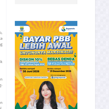
o,
ta
ng
ik
an
g-
an
l,