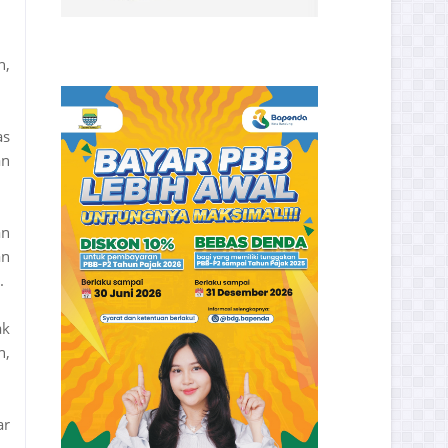
h,
as
an
an
an
.
ak
n,
ar