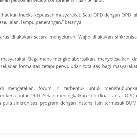
aikan persoalan secara komprehensif dan terukur.
 lihat kan indeks kepuasan masyarakat. Satu OPD dengan OPD la
se, jalan, lampu penerangan,” katanya.
s dilakukan secara menyeluruh. Wajib dilakukan sinkronisa
 masyarakat. Bagaimana mengkolaborasikan, menyelesaikan, d
kadar formalitas tetapi perwujudan totalitas bagi masyarakat
i mengatakan, forum ini terbentuk untuk menghubungk
m kerja antar OPD. Selain meningkatkan koordinasi antar OPD 
n pula sinkronisasi program dengan instansi lain termasuk BU