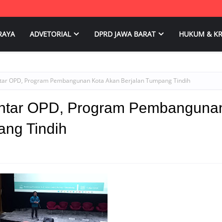
RAYA
ADVETORIAL
DPRD JAWA BARAT
HUKUM & KR
ntar OPD, Program Pembangunan Kota Akan Berjalan Tumpang Tindih
Antar OPD, Program Pembanguna
ang Tindih