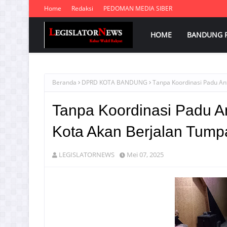
Home
Redaksi
PEDOMAN MEDIA SIBER
HOME
BANDUNG 
Beranda
DPRD KOTA BANDUNG
Tanpa Koordinasi Padu A
Tanpa Koordinasi Padu 
Kota Akan Berjalan Tump
LEGISLATORNEWS
Mei 07, 2025