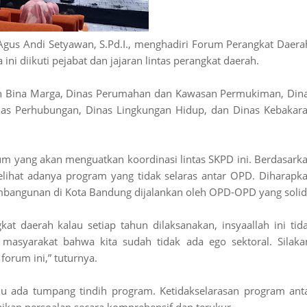
Agus Andi Setyawan, S.Pd.I., menghadiri Forum Perangkat Daera
ni diikuti pejabat dan jajaran lintas perangkat daerah.
dan Bina Marga, Dinas Perumahan dan Kawasan Permukiman, Din
inas Perhubungan, Dinas Lingkungan Hidup, dan Dinas Kebakar
um yang akan menguatkan koordinasi lintas SKPD ini. Berdasark
melihat adanya program yang tidak selaras antar OPD. Diharapk
bangunan di Kota Bandung dijalankan oleh OPD-OPD yang solid
ngkat daerah kalau setiap tahun dilaksanakan, insyaallah ini tid
 masyarakat bahwa kita sudah tidak ada ego sektoral. Silaka
forum ini,” tuturnya.
alu ada tumpang tindih program. Ketidakselarasan program ant