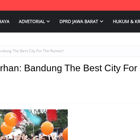
RAYA
ADVETORIAL
DPRD JAWA BARAT
HUKUM & KR
andung The Best City For The Runner!
arhan: Bandung The Best City For