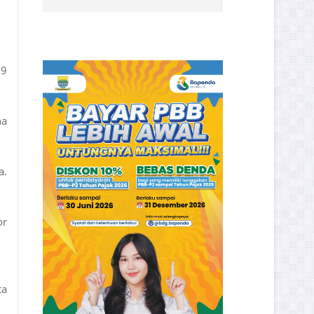
29
na
a.
or
ta