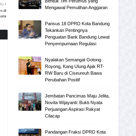
Bentuk Tim Perumus yang
ARU
Mengawal Pemulihan Anggaran
n di
sata
Pansus 18 DPRD Kota Bandung
Tekankan Pentingnya
Penguatan Bank Bandung Lewat
Penyempurnaan Regulasi
Nyalakan Semangat Gotong
Royong, Kang Ulung Ajak RT-
RW Baru di Ciseureuh Bawa
Perubahan Positif
Jembatan Pancimas Maju Jelita,
Novita Wijayanti: Bukti Nyata
Perjuangan Aspirasi Rakyat
Cilacap
Pandangan Fraksi DPRD Kota