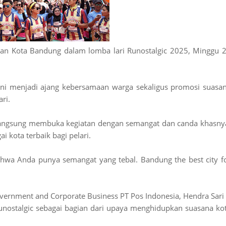
alan Kota Bandung dalam lomba lari Runostalgic 2025, Minggu 
 ini menjadi ajang kebersamaan warga sekaligus promosi suasa
ri.
angsung membuka kegiatan dengan semangat dan canda khasny
kota terbaik bagi pelari.
ahwa Anda punya semangat yang tebal. Bandung the best city f
 Government and Corporate Business PT Pos Indonesia, Hendra Sari
unostalgic sebagai bagian dari upaya menghidupkan suasana ko