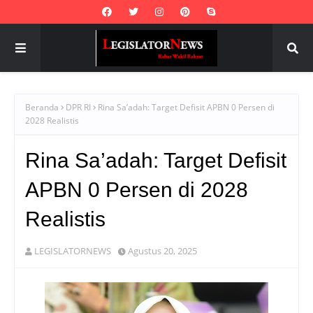
Beranda
DPR RI
Rina Sa’adah: Target Defisit APBN 0 Persen di
2028 Realistis
Rina Sa’adah: Target Defisit
APBN 0 Persen di 2028
Realistis
LEGISLATORNEWS
Agustus 20, 2025