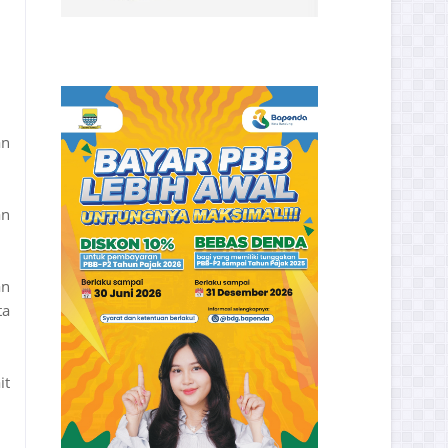
an
an
an
ta
it