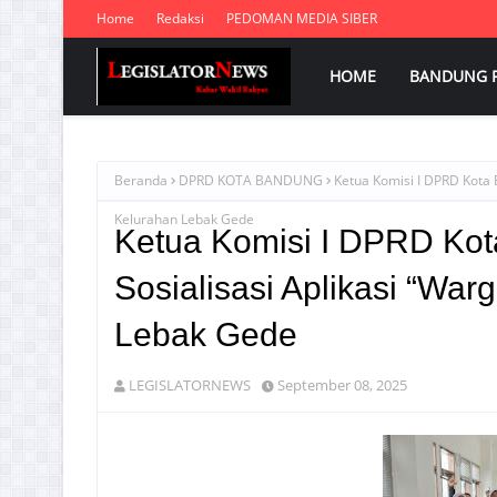
Home
Redaksi
PEDOMAN MEDIA SIBER
HOME
BANDUNG 
Beranda
DPRD KOTA BANDUNG
Ketua Komisi I DPRD Kota 
Kelurahan Lebak Gede
Ketua Komisi I DPRD Kot
Sosialisasi Aplikasi “Wa
Lebak Gede
LEGISLATORNEWS
September 08, 2025