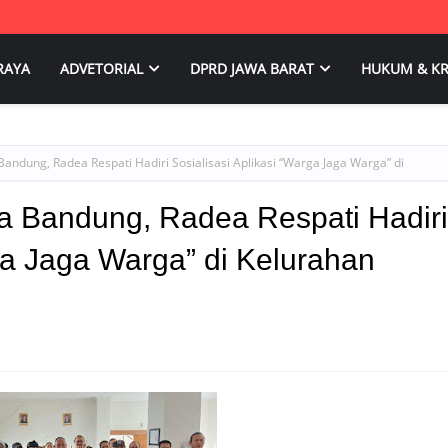
RAYA
ADVETORIAL
DPRD JAWA BARAT
HUKUM & KR
Bandung, Radea Respati Hadiri Sosialisasi Aplikasi “Warga Jaga Warga” di
a Bandung, Radea Respati Hadiri
rga Jaga Warga” di Kelurahan