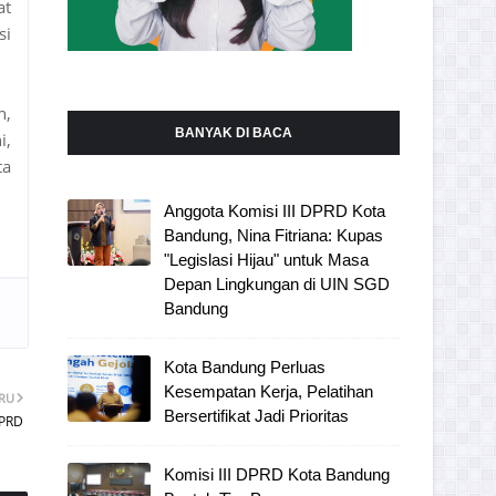
at
si
n,
BANYAK DI BACA
i,
ta
Anggota Komisi III DPRD Kota
Bandung, Nina Fitriana: Kupas
"Legislasi Hijau" untuk Masa
Depan Lingkungan di UIN SGD
Bandung
Kota Bandung Perluas
Kesempatan Kerja, Pelatihan
ARU
Bersertifikat Jadi Prioritas
DPRD
Komisi III DPRD Kota Bandung